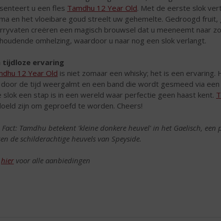
senteert u een fles
Tamdhu 12 Year Old
. Met de eerste slok vert
ma en het vloeibare goud streelt uw gehemelte. Gedroogd fruit, 
rryvaten creëren een magisch brouwsel dat u meeneemt naar zo
houdende omhelzing, waardoor u naar nog een slok verlangt.
 tijdloze ervaring
dhu 12 Year Old
is niet zomaar een whisky; het is een ervaring.
 door de tijd weergalmt en een band die wordt gesmeed via een 
e slok een stap is in een wereld waar perfectie geen haast kent.
T
oeld zijn om geproefd te worden. Cheers!
 Fact: Tamdhu betekent 'kleine donkere heuvel' in het Gaelisch, een 
sen de schilderachtige heuvels van Speyside.
k
hier
voor alle aanbiedingen