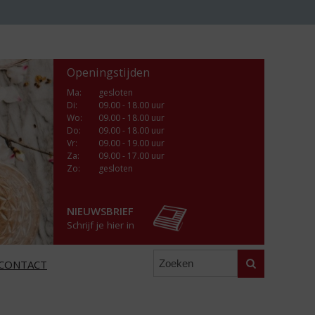
Openingstijden
Ma
:
gesloten
Di
:
09.00 - 18.00 uur
Wo
:
09.00 - 18.00 uur
Do
:
09.00 - 18.00 uur
Vr
:
09.00 - 19.00 uur
Za
:
09.00 - 17.00 uur
Zo:
gesloten
NIEUWSBRIEF
Schrijf je hier in
Zoeken
CONTACT