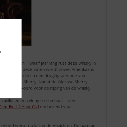
u
 sherryvaten. Twaalf jaar lang rust deze whisky in
egio’s. Voor deze vaten wordt zowel Amerikaans
je samengesteld na een drogingsperiode van
hte Oloroso Sherry. Nadat de Oloroso Sherry
amdhu vervoerd voor de rijping van de whisky.
vanille en een vleugje eikenhout – een
Tamdhu 12 Year Old
om bekend staat.
 een gloed werpt op lachende gezichten. De barman