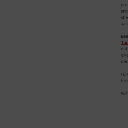
pre
aro
she
aan
Een
Tam
dat
elk
bed
Fun
tus
Kli