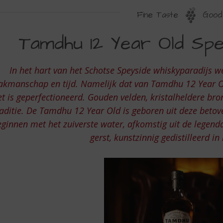
Fine Taste
Good 
AMDHU
Tamdhu 12 Year Old Spey
2
S.
In het hart van het Schotse Speyside whiskyparadijs w
LD
akmanschap en tijd. Namelijk dat van Tamdhu 12 Year Old
PEYSIDE
et is geperfectioneerd. Gouden velden, kristalheldere br
raditie. De Tamdhu 12 Year Old is geboren uit deze beto
INGLE
eginnen met het zuiverste water, afkomstig uit de legen
ALT
gerst, kunstzinnig gedistilleerd in 