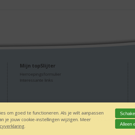
Mijn topSlijter
Herroepingsformulier
Interessante links
es om goed te functioneren. Als je wilt aanpassen
Schakel
 je jouw cookie-instellingen wijzigen. Meer
GEEN 18 GEEN alcohol
IDIN/ITSME
sitemap
Privacy Statement
Dis
Alleen 
cyverklaring
.