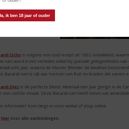
Ja, ik ben 18 jaar of ouder
ardi Ocho
is volgens een oud recept uit 1862 ontwikkeld, waar
 De rum werd in het verleden enkel bij speciale gelegenheden van 
imaal acht jaar, waarna de Master Blender de kwaliteit beoordeel
e Bacardi rum is rijk aan toetsen van fruit en kruiden die samen
ardi Diez
is de perfecte blend. Minimaal tien jaar gerijpt in de C
r een zachte smaak. Deze Bacardi rum heeft tonen van amandelen
r informatie? Kom langs in onze winkel of shop online.
k
hier
voor alle aanbiedingen.