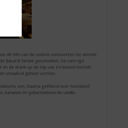
mee dit één van de oudste rumsoorten ter wereld
de Bacardi familie geschonken. De rum rijpt
t en de drank op de top van z’n kunnen bottelt.
 een smaakvol geheel vormen.
araïbische zon. Daarna gefilterd over houtskool
, bananen en gekarmeliseerde vanille.