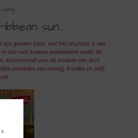
Living
bbean sun...
 zijn gouden kleur, wat het resultaat is van
h in alle rust kunnen ontwikkelen onder de
en. Kenmerkend voor de smaken van deze
lijke invloeden van honing, kruiden en zelfs
 rook.
18