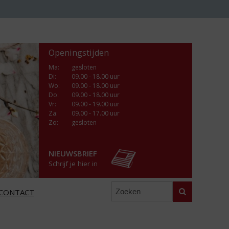
Openingstijden
Ma
:
gesloten
Di
:
09.00 - 18.00 uur
Wo
:
09.00 - 18.00 uur
Do
:
09.00 - 18.00 uur
Vr
:
09.00 - 19.00 uur
Za
:
09.00 - 17.00 uur
Zo:
gesloten
NIEUWSBRIEF
Schrijf je hier in
Zoeken
CONTACT