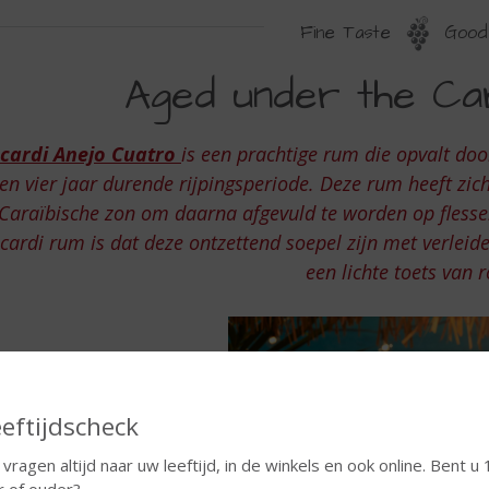
Fine Taste
Good 
GED
Aged under the Cari
NDER
HE
cardi Anejo Cuatro
is een prachtige rum die opvalt door
ARIBEAN
en vier jaar durende rijpingsperiode. Deze rum heeft zic
UN
Caraïbische zon om daarna afgevuld te worden op fless
cardi rum is dat deze ontzettend soepel zijn met verleide
een lichte toets van
eftijdscheck
 vragen altijd naar uw leeftijd, in de winkels en ook online. Bent u 
r of ouder?