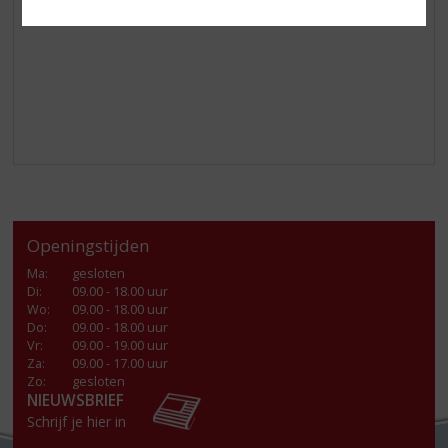
Geniet!
Openingstijden
Ma
:
gesloten
Di
:
09.00 - 18.00 uur
Wo
:
09.00 - 18.00 uur
Do
:
09.00 - 18.00 uur
Vr
:
09.00 - 19.00 uur
Za
:
09.00 - 17.00 uur
Zo:
gesloten
NIEUWSBRIEF
Schrijf je hier in