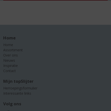
Home
Home
Assortiment
Over ons
Nieuws
Inspiratie
Contact
Mijn topSlijter
Herroepingsformulier
Interessante links
Volg ons