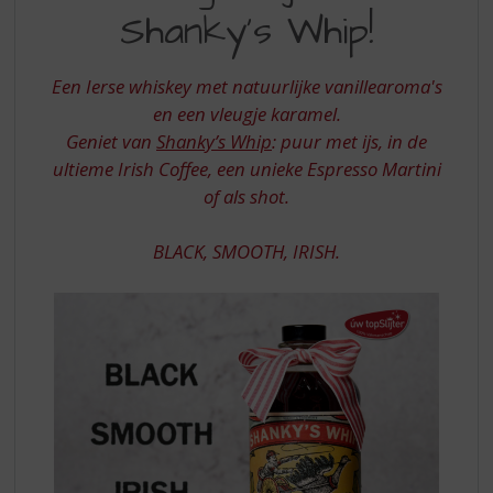
S
ONVERGETELIJK
Shanky’s Whip!
p
MET
r
SHANKY
i
Een Ierse whiskey met natuurlijke vanillearoma's
n
S
en een vleugje karamel.
g
Geniet van
Shanky’s Whip
: puur met ijs, in de
WHIP
n
a
ultieme Irish Coffee, een unieke Espresso Martini
a
of als shot.
r
d
BLACK, SMOOTH, IRISH.
e
n
a
v
i
g
a
t
i
e