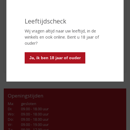
Leeftijdscheck
20 november t/m 18 december is het WK Voetbal
.
Wij vragen altijd naar uw leeftijd, in de
Hoe leuk is het dan om het
Schrobbelèr Elftal
cadeau te
winkels en ook online. Bent u 18 jaar of
geven. Vier het samen, met Schrobbelèr!
ouder?
Kom langs in onze winkel of shop online!
Ja, ik ben 18 jaar of ouder
Openingstijden
Ma
:
gesloten
Di
:
09.00 - 18.00 uur
Wo
:
09.00 - 18.00 uur
Do
:
09.00 - 18.00 uur
Vr
:
09.00 - 19.00 uur
Za
:
09.00 - 17.00 uur