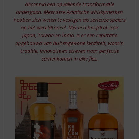
S
decennia een opvallende transformatie
p
ondergaan. Meerdere Aziatische whiskymerken
r
hebben zich weten te vestigen als serieuze spelers
i
n
op het wereldtoneel. Met een hoofdrol voor
g
Japan, Taiwan en India, is er een reputatie
n
opgebouwd van buitengewone kwaliteit, waarin
a
traditie, innovatie en streven naar perfectie
a
samenkomen in elke fles.
r
d
e
n
a
v
i
g
a
t
i
e