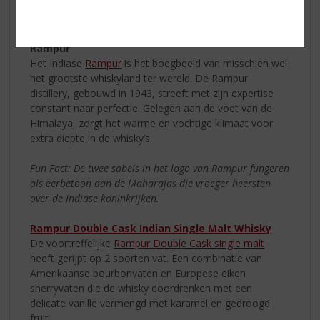
afdronk van vanille en peer. Een Aziatische whisky die u
geprobeerd moet hebben!
Rampur
Het Indiase
Rampur
is het boegbeeld van misschien wel
het grootste whiskyland ter wereld. De Rampur
distillery, gebouwd in 1943, streeft met zijn expertise
constant naar perfectie. Gelegen aan de voet van de
Himalaya, zorgt het warme en vochtige klimaat voor
extra diepte in de whisky’s.
Fun Fact: De twee sabels in het logo van Rampur fungeren
als eerbetoon aan de Maharajas die vroeger heersten
over de Indiase koninkrijken.
Rampur Double Cask Indian Single Malt Whisky
De voortreffelijke
Rampur Double Cask single malt
heeft gerijpt op 2 soorten vat. Een combinatie van
Amerikaanse bourbonvaten en Europese eiken
sherryvaten die de whisky doordrenken met een
delicate vanille vermengd met karamel en gedroogd
fruit.