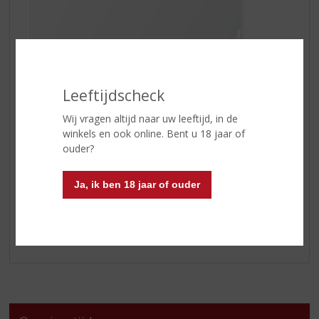
Leeftijdscheck
Deze zalm van ca. 600 gram komt rechtstreeks uit
Wij vragen altijd naar uw leeftijd, in de
Schotland waar hij gerookt wordt boven houtsnippers
winkels en ook online. Bent u 18 jaar of
van oude whiskyvaten. Daarom smaakt juist deze zalm
ouder?
perfect bij een glas
Glen Talloch
én andersom!
Bestellen kan t/m 6 november op
glentallochzalm.nl
Ja, ik ben 18 jaar of ouder
Kom langs in onze winkel!