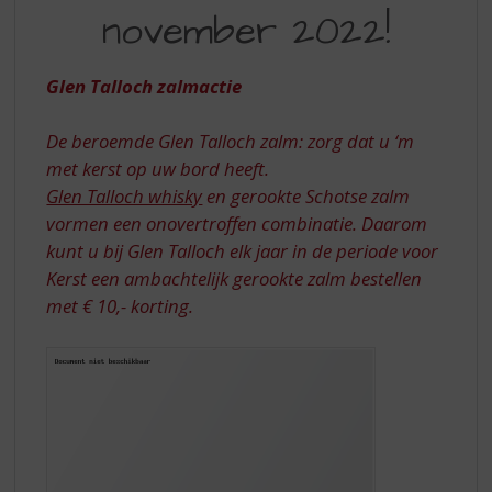
S
T/M
november 2022!
p
6
r
NOVEMBER
i
Glen Talloch zalmactie
n
2022
g
De beroemde Glen Talloch zalm: zorg dat u ‘m
n
a
met kerst op uw bord heeft.
a
Glen Talloch whisky
en gerookte Schotse zalm
r
vormen een onovertroffen combinatie. Daarom
d
kunt u bij Glen Talloch elk jaar in de periode voor
e
Kerst een ambachtelijk gerookte zalm bestellen
n
a
met € 10,- korting.
v
i
g
a
t
i
e