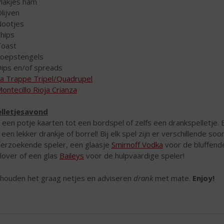
lakjes ham
lijven
ootjes
hips
oast
oepstengels
ips en/of spreads
a Trappe Tripel/Quadrupel
ontecillo Rioja Crianza
lletjesavond
 een potje kaarten tot een bordspel of zelfs een drankspelletje. 
 een lekker drankje of borrel! Bij elk spel zijn er verschillende so
erzoekende speler, een glaasje
Smirnoff Vodka
voor de bluffend
slover of een glas
Baileys
voor de hulpvaardige speler!
 houden het graag netjes en adviseren
drank
met mate.
Enjoy!