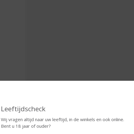
Leeftijdscheck
r welke avond gaat u?
Wij vragen altijd naar uw leeftijd, in de winkels en ook online.
axte avond
Bent u 18 jaar of ouder?
 drukke week achter de rug? Eindelijk lekker met de voetjes om