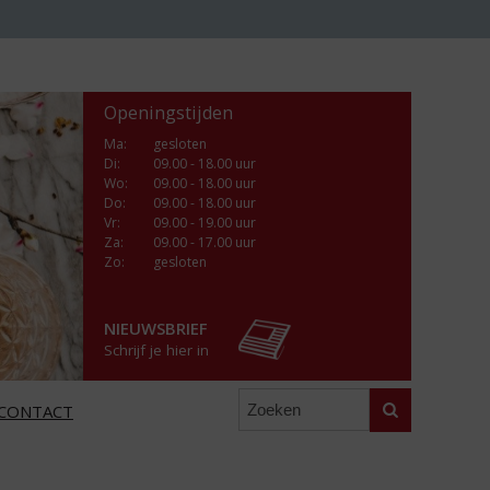
Openingstijden
Ma
:
gesloten
Di
:
09.00 - 18.00 uur
Wo
:
09.00 - 18.00 uur
Do
:
09.00 - 18.00 uur
Vr
:
09.00 - 19.00 uur
Za
:
09.00 - 17.00 uur
Zo:
gesloten
NIEUWSBRIEF
Schrijf je hier in
Zoeken
CONTACT