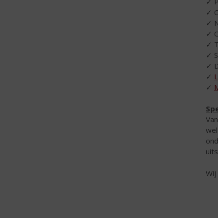
✓ P
✓ O
✓ N
✓ C
✓ T
✓ S
✓ D
✓
L
✓
M
Spe
Van
wel
ond
uit
Wij