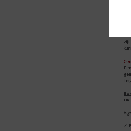
kij
de 
Gle
Gle
ble
vij
kun
Con
Een
geï
lan
Bo
Hie
Ing
✓ B