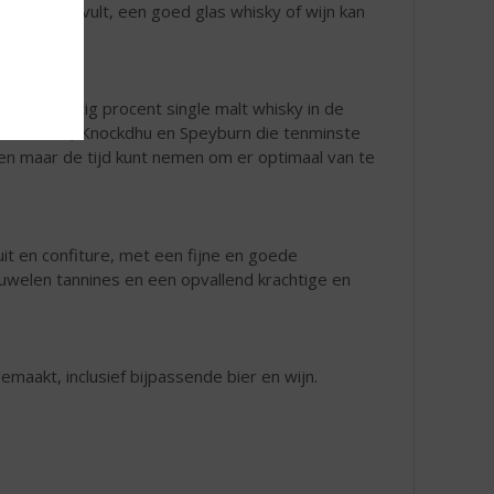
vond ook invult, een goed glas whisky of wijn kan
liefst dertig procent single malt whisky in de
 Balblair, Knockdhu en Speyburn die tenminste
ben maar de tijd kunt nemen om er optimaal van te
it en confiture, met een fijne en goede
luwelen tannines en een opvallend krachtige en
maakt, inclusief bijpassende bier en wijn.