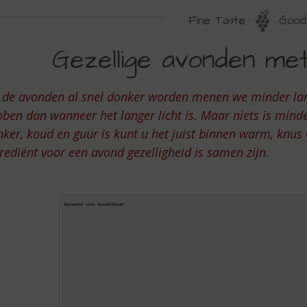
Fine Taste
Good 
EZELLIGE
Gezellige avonden met
VONDEN
ET
 de avonden al snel donker worden menen we minder lan
W
ben dan wanneer het langer licht is. Maar niets is mind
OPSLIJTER
ker, koud en guur is kunt u het juist binnen warm, knus
rediënt voor een avond gezelligheid is samen zijn.