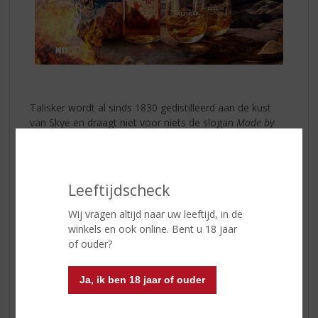
Talisker wordt al sinds 1830 gedistilleerd aan de kust
van Skye en draagt niet voor niets de slogan
Made by
the Sea
. De invloed van de zee proef je terug in elke
slok, met een subtiele zilte toets die perfect samengaat
met warme rooktonen, zachte karamelachtige zoetheid
en hints van gedroogd fruit.
Leeftijdscheck
Talisker 10 Years Old
opent krachtig en vol, gevolgd
Wij vragen altijd naar uw leeftijd, in de
door smaken van rook, peper, hout en een vleugje
winkels en ook online. Bent u 18 jaar
citrus. De lange, verwarmende afdronk maakt deze
of ouder?
whisky perfect om rustig van te genieten. Bij voorkeur
puur of met een klein druppeltje water om extra
Ja, ik ben 18 jaar of ouder
aroma’s vrij te laten komen.
Of je nu een ervaren whiskydrinker bent of iemand wilt