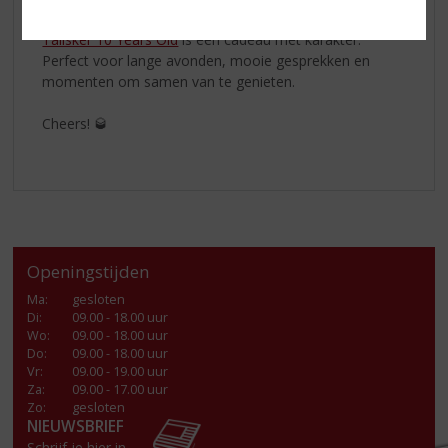
verrassen met een bijzondere fles voor Vaderdag,
Talisker 10 Years Old
is een cadeau met karakter.
Perfect voor lange avonden, mooie gesprekken en
momenten om samen van te genieten.
Cheers! 🥃
Openingstijden
Ma
:
gesloten
Di
:
09.00 - 18.00 uur
Wo
:
09.00 - 18.00 uur
Do
:
09.00 - 18.00 uur
Vr
:
09.00 - 19.00 uur
Za
:
09.00 - 17.00 uur
Zo:
gesloten
NIEUWSBRIEF
Schrijf je hier in