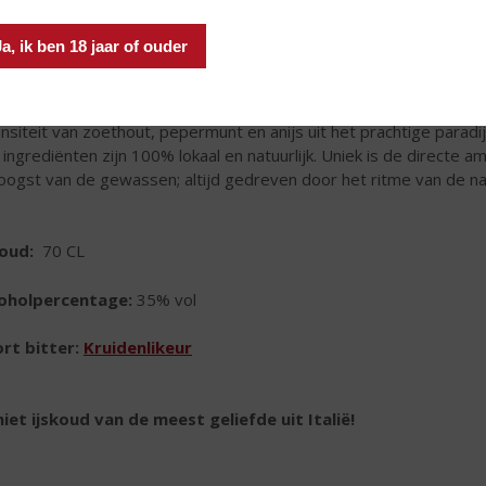
Ja, ik ben 18 jaar of ouder
e Italiaanse smaaksensatie van bitterzoete sinaasappels, de del
ensiteit van zoethout, pepermunt en anijs uit het prachtige paradijs
e ingrediënten zijn 100% lokaal en natuurlijk. Uniek is de directe a
oogst van de gewassen; altijd gedreven door het ritme van de na
houd:
70 CL
coholpercentage:
35% vol
rt bitter:
Kruidenlikeur
iet ijskoud van
de meest geliefde uit Italië!