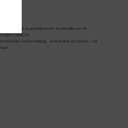
icatesse van oranjebloesem en kamille en de
elijke Calabrië.
mbachtelijke behandeling - maceratie of infusie - na
tuur.