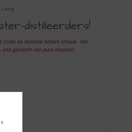
Living
er-distilleerders!
t zoete en delicaat bittere smaak. Het
 een geslacht van pure meester-
18