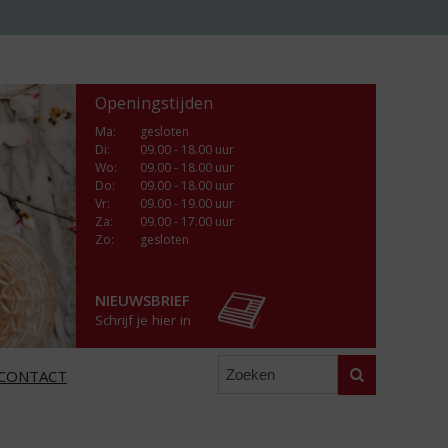
Openingstijden
Ma
:
gesloten
Di
:
09.00 - 18.00 uur
Wo
:
09.00 - 18.00 uur
Do
:
09.00 - 18.00 uur
Vr
:
09.00 - 19.00 uur
Za
:
09.00 - 17.00 uur
Zo:
gesloten
NIEUWSBRIEF
Schrijf je hier in
Zoeken
CONTACT