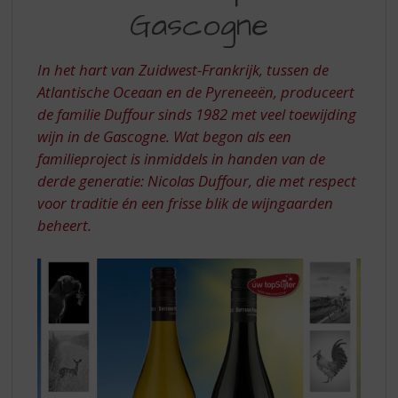
S
FILS
Gascogne
p
–
r
VAKMANSCHAP
i
In het hart van Zuidwest-Frankrijk, tussen de
n
UIT
Atlantische Oceaan en de Pyreneeën, produceert
g
de familie Duffour sinds 1982 met veel toewijding
DE
n
a
wijn in de Gascogne. Wat begon als een
GASCOGNE
a
familieproject is inmiddels in handen van de
r
derde generatie: Nicolas Duffour, die met respect
d
voor traditie én een frisse blik de wijngaarden
e
beheert.
n
a
v
i
g
a
t
i
e