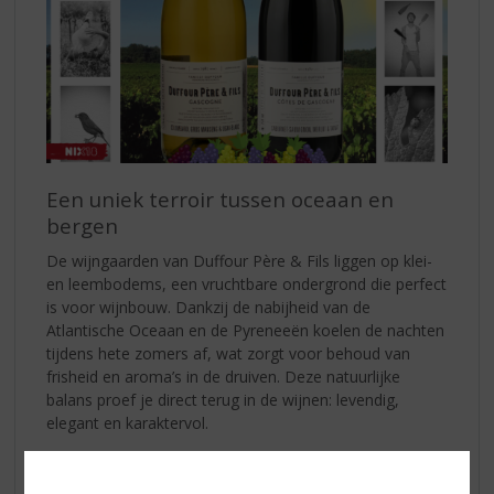
Een uniek terroir tussen oceaan en
bergen
De wijngaarden van Duffour Père & Fils liggen op klei-
en leembodems, een vruchtbare ondergrond die perfect
is voor wijnbouw. Dankzij de nabijheid van de
Atlantische Oceaan en de Pyreneeën koelen de nachten
tijdens hete zomers af, wat zorgt voor behoud van
frisheid en aroma’s in de druiven. Deze natuurlijke
balans proef je direct terug in de wijnen: levendig,
elegant en karaktervol.
Côtes de Gascogne Blanc
– Fris, bloemig