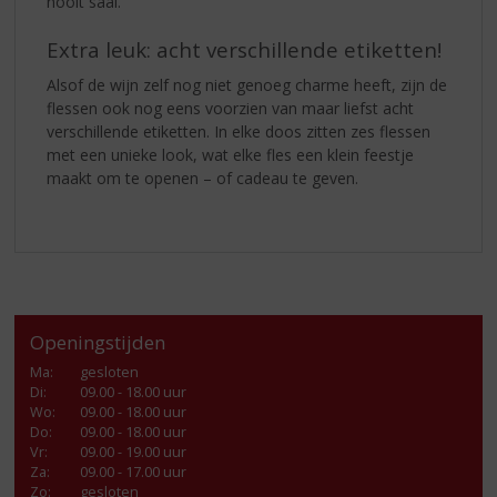
nooit saai.
Extra leuk: acht verschillende etiketten!
Alsof de wijn zelf nog niet genoeg charme heeft, zijn de
flessen ook nog eens voorzien van maar liefst acht
verschillende etiketten. In elke doos zitten zes flessen
met een unieke look, wat elke fles een klein feestje
maakt om te openen – of cadeau te geven.
Openingstijden
Ma
:
gesloten
Di
:
09.00 - 18.00 uur
Wo
:
09.00 - 18.00 uur
Do
:
09.00 - 18.00 uur
Vr
:
09.00 - 19.00 uur
Za
:
09.00 - 17.00 uur
Zo:
gesloten