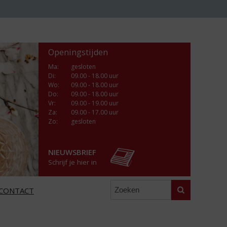
Openingstijden
Ma
:
gesloten
Di
:
09.00 - 18.00 uur
Wo
:
09.00 - 18.00 uur
Do
:
09.00 - 18.00 uur
Vr
:
09.00 - 19.00 uur
Za
:
09.00 - 17.00 uur
Zo:
gesloten
NIEUWSBRIEF
Schrijf je hier in
Zoeken
CONTACT