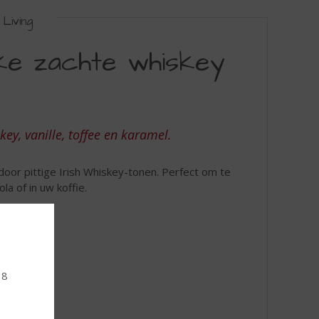
Living
jke zachte whiskey
key, vanille, toffee en karamel.
or pittige Irish Whiskey-tonen. Perfect om te
la of in uw koffie.
18