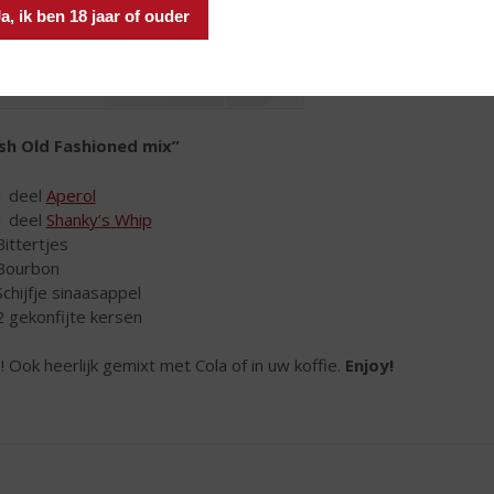
a, ik ben 18 jaar of ouder
ish Old Fashioned mix”
1 deel
Aperol
1 deel
Shanky’s Whip
Bittertjes
Bourbon
Schijfje sinaasappel
2 gekonfijte kersen
! Ook heerlijk gemixt met Cola of in uw koffie.
Enjoy!