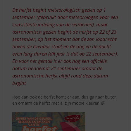
S
VOOR
p
De herfst begint meteorologisch gezien op 1
DE
r
september (gebruikt door meteorologen voor een
DEUR
i
consistente indeling van de seizoenen), maar
n
astronomisch gezien begint de herfst op 22 of 23
g
n
september, op het moment dat de zon loodrecht
a
boven de evenaar staat en de dag en de nacht
a
even lang duren (dit jaar is dat op 22 september).
r
En voor het gemak is er ook nog een officiële
d
datum benoemd: 21 september omdat de
e
n
astronomische herfst altijd rond deze datum
a
begint
v
i
Hoe dan ook de herfst komt er aan, dus ga naar buiten
g
en omarm de herfst met al zijn mooie kleuren 🌈
a
t
i
e