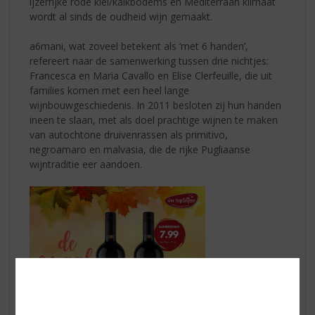
ijzerrijke rode klei/kalkbodems en Mediterraan klimaat
wordt al sinds de oudheid wijn gemaakt.
a6mani, wat zoveel betekent als ‘met 6 handen’,
refereert naar de samenwerking tussen drie nichtjes:
Francesca en Maria Cavallo en Elise Clerfeuille, die uit
families komen met een heel lange
wijnbouwgeschiedenis. In 2011 besloten zij hun handen
ineen te slaan, met als doel prachtige wijnen te maken
van autochtone druivenrassen als primitivo,
negroamaro en malvasia, die de rijke Pugliaanse
wijntraditie eer aandoen.