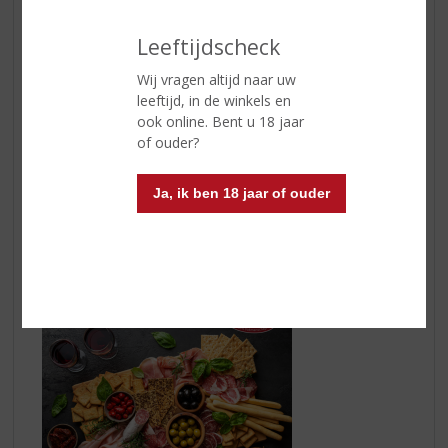
Leeftijdscheck
a6mani Lifili Salice Salentino DOP
bevat 85%
negroamaro en 15% malvasia nera di Brindisi. Het is
Wij vragen altijd naar uw
een helderrode wijn met aroma’s van kersen en laurier.
leeftijd, in de winkels en
In de mond krachtig met een goede structuur en een
ook online. Bent u 18 jaar
fijne frisheid.
of ouder?
a6mani
Lifili Primitivo Salento IGP
is gemaakt van 100%
Ja, ik ben 18 jaar of ouder
Primitivo; heeft een donker robijnrode kleur. De aroma’s
zijn intens, tonen van pruimen, rijpe kersen, kruidigheid
(rozemarijn) en wat vanille. Vol en licht romig van
smaak, met tonen van drop en een zijdezachte afdronk.