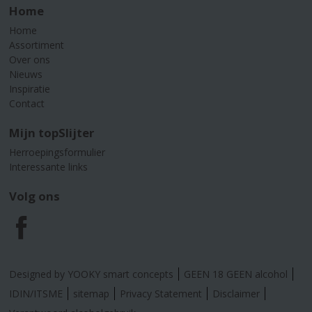
Home
Home
Assortiment
Over ons
Nieuws
Inspiratie
Contact
Mijn topSlijter
Herroepingsformulier
Interessante links
Volg ons
F
a
Designed by YOOKY smart concepts
GEEN 18 GEEN alcohol
c
IDIN/ITSME
sitemap
Privacy Statement
Disclaimer