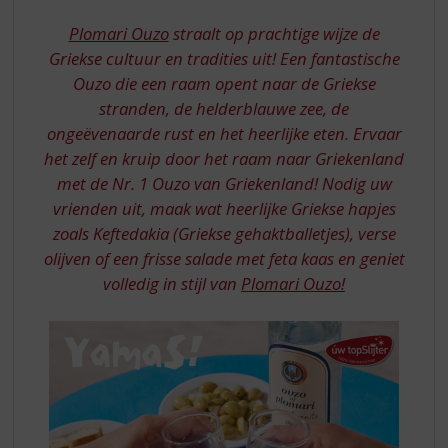
S
WINDOW
p
Plomari Ouzo
straalt op prachtige wijze de
TO
r
Griekse cultuur en tradities uit! Een fantastische
GREECE
i
Ouzo die een raam opent naar de Griekse
n
stranden, de helderblauwe zee, de
g
n
ongeëvenaarde rust en het heerlijke eten. Ervaar
a
het zelf en kruip door het raam naar Griekenland
a
met de Nr. 1 Ouzo van Griekenland! Nodig uw
r
vrienden uit, maak wat heerlijke Griekse hapjes
d
zoals Keftedakia (Griekse gehaktballetjes), verse
e
n
olijven of een frisse salade met feta kaas en geniet
a
volledig in stijl van
Plomari Ouzo!
v
i
g
a
t
i
e