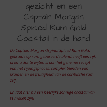
S
gezicht en een
ZON
p
r
IN
Captain Morgan
i
UW
n
Spiced Rum Gold
GEZICHT
g
n
EN
Cocktail in de hand
a
EEN
a
r
CAPTAIN
De
Captain Morgan Orginal Spiced Rum Gold
,
d
MORGAN
e
gekruide op rum gebaseerde blend, heeft een rijk
n
aroma dat te wijten is aan het geheime recept
SPICED
a
van het rijpingsproces, complex blenden van
RUM
v
kruiden en de fruitigheid van de caribische rum
i
GOLD
zelf.
g
COCKTAIL
a
t
En laat hier nu een heerlijke zonnige cocktail van
IN
i
te maken zijn!
DE
e