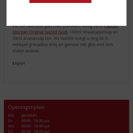
Ananasstukje als garnering
The making off:
Vul uw favoriete glas met ijsblokjes. Voeg 50ml
Captain
Morgan Original Spiced Gold
, 100ml sinaasappelsap en
50ml ananassap toe. Als laatste voegt u nog de ½
eetlepel grenadine erbij en garneer het glas met een
stukje ananas.
Enjoy!
Openingstijden
Ma
:
gesloten
Di
:
09.00 - 18.00 uur
Wo
:
09.00 - 18.00 uur
Do
:
09.00 - 18.00 uur