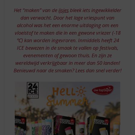
S
p
Het “maken” van de
ijsjes
bleek iets ingewikkelder
r
dan verwacht. Door het lage vriespunt van
i
alcohol was het een enorme uitdaging om een
n
vloeistof te maken die in een gewone vriezer (-18
g
n
℃) kan worden ingevroren. Inmiddels heeft 24
a
ICE bewezen in de smaak te vallen op festivals,
a
evenementen of gewoon thuis. En zijn ze
r
wereldwijd verkrijgbaar in meer dan 50 landen!
d
Benieuwd naar de smaken? Lees dan snel verder!
e
n
a
v
i
g
a
t
i
e