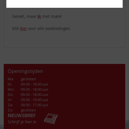
lekker thuisblijft: FREEZE THE FUN!
Geniet, maar
lik
met mate!
Klik
hier
voor alle aanbiedingen.
Openingstijden
Ma
:
gesloten
Di
:
09.00 - 18.00 uur
Wo
:
09.00 - 18.00 uur
Do
:
09.00 - 18.00 uur
Vr
:
09.00 - 19.00 uur
Za
:
09.00 - 17.00 uur
Zo:
gesloten
NIEUWSBRIEF
Schrijf je hier in