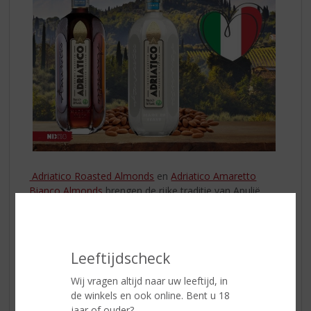
Adriatico Roasted Almonds
en
Adriatico Amaretto
Bianco Almonds
brengen de rijke traditie van Apulië
direct naar je glas. De donkergekleurde Roasted
Almonds is gemaakt van met de hand geplukte
amandelen, uren geroosterd en subtiel op smaak
gebracht met vanille, cacao, kaneel, een hint van koffie
Leeftijdscheck
en een vleugje zeezout van de Adriatische kust. Het
resultaat is een verfijnde likeur met 100% natuurlijke
Wij vragen altijd naar uw leeftijd, in
ingrediënten en de helft minder suiker, perfect on the
de winkels en ook online. Bent u 18
rocks of in de mix met tonic water of ginger beer.
jaar of ouder?