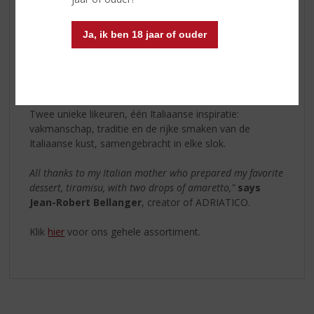
Als tegenhanger biedt de witte Crushed Almonds
Ja, ik ben 18 jaar of ouder
Bianco een zijdezachte melklikeur van 16% alcohol,
gemaakt van geweekte en geplette witte amandelen.
Lactosevrij en met florale, zachte tonen, is ook deze
variant heerlijk puur, on the rocks of in de mix.
Twee unieke likeuren, één Italiaanse inspiratie:
vakmanschap, traditie en de rijke smaken van de
Italiaanse kust, samengebracht in elke slok.
All thanks to my Italian mother who prepared my favorite
dessert, tiramisu, with two drops of amaretto,"
says
Jean-Robert Bellanger
, creator of ADRIATICO.
Klik
hier
voor ons gehele assortiment.