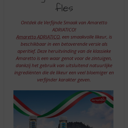
S
ZUID-
fles
p
ITALIË,
r
GEBOTTELD
i
Ontdek de Verfijnde Smaak van Amaretto
n
IN
ADRIATICO!
g
Amaretto ADRIATICO
, een smaakvolle likeur, is
EEN
n
a
beschikbaar in een betoverende versie als
FLES
a
aperitief. Deze heruitvinding van de klassieke
r
Amaretto is een waar genot voor de zintuigen,
d
dankzij het gebruik van uitsluitend natuurlijke
e
ingrediënten die de likeur een veel bloemiger en
n
a
verfijnder karakter geven.
v
i
g
a
t
i
e