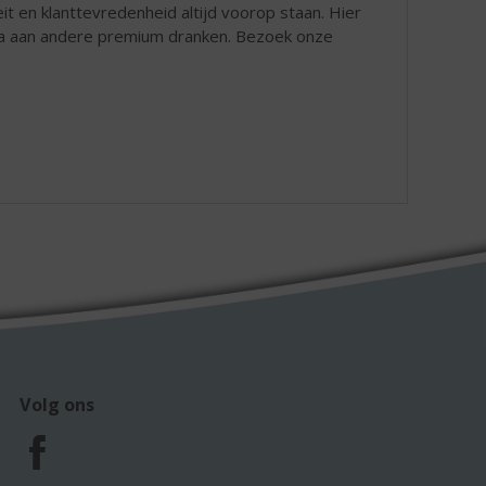
eit en klanttevredenheid altijd voorop staan. Hier
la aan andere premium dranken. Bezoek onze
Volg ons
F