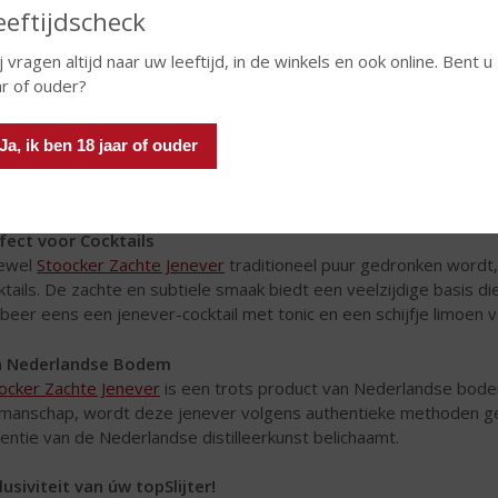
eeftijdscheck
j vragen altijd naar uw leeftijd, in de winkels en ook online. Bent u
ar of ouder?
Ja, ik ben 18 jaar of ouder
fect voor Cocktails
ewel
Stoocker Zachte Jenever
traditioneel puur gedronken wordt,
ktails. De zachte en subtiele smaak biedt een veelzijdige basis 
beer eens een jenever-cocktail met tonic en een schijfje limoen v
n Nederlandse Bodem
ocker Zachte Jenever
is een trots product van Nederlandse bodem
manschap, wordt deze jenever volgens authentieke methoden gep
entie van de Nederlandse distilleerkunst belichaamt.
lusiviteit van úw topSlijter!