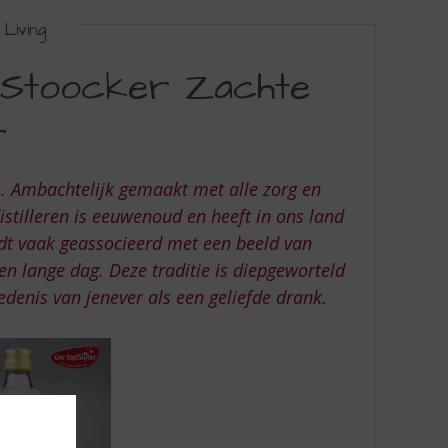
Living
 Stoocker Zachte
r
m. Ambachtelijk gemaakt met alle zorg en
stilleren is eeuwenoud en heeft in ons land
t vaak geassocieerd met een beeld van
en lange dag. Deze traditie is diepgeworteld
edenis van jenever als een geliefde drank.