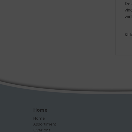
Dez
vin
win
Kli
Home
Home
Assortiment
Over ons