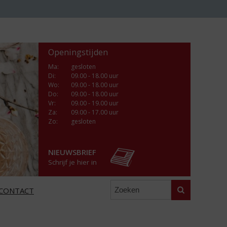
Openingstijden
Ma
:
gesloten
Di
:
09.00 - 18.00 uur
Wo
:
09.00 - 18.00 uur
Do
:
09.00 - 18.00 uur
Vr
:
09.00 - 19.00 uur
Za
:
09.00 - 17.00 uur
Zo:
gesloten
NIEUWSBRIEF
Schrijf je hier in
Zoeken
CONTACT