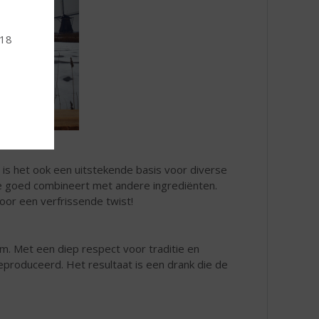
 18
 is het ook een uitstekende basis voor diverse
die goed combineert met andere ingrediënten.
oor een verfrissende twist!
. Met een diep respect voor traditie en
roduceerd. Het resultaat is een drank die de