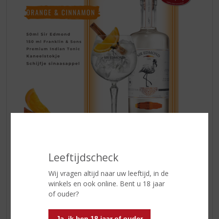
Leeftijdscheck
De basisbotanicals van
Sir Edmond Gin
zijn jeneverbes,
Wij vragen altijd naar uw leeftijd, in de
kardemom, gember, kaneel en engelwortel. Dit
winkels en ook online. Bent u 18 jaar
klassieke distillaat wordt vervolgens enkele weken
of ouder?
geïnfuseerd met Bourbon-vanille. De hele productie
vindt plaats bij Herman Jansen in Schiedam, één van de
oudste distilleerderijen in Nederland.
Ja, ik ben 18 jaar of ouder