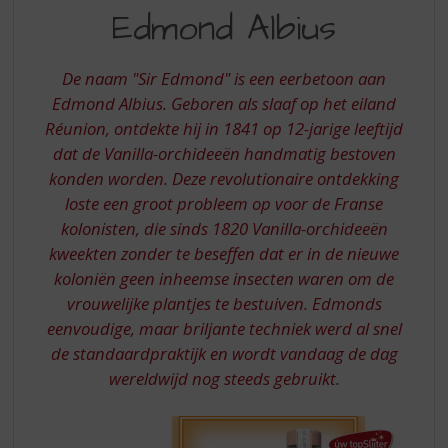
S
EEN
Edmond Albius
p
EERBETOON
r
AAN
i
De naam "Sir Edmond" is een eerbetoon aan
n
EDMOND
Edmond Albius. Geboren als slaaf op het eiland
g
Réunion, ontdekte hij in 1841 op 12-jarige leeftijd
ALBIUS
n
a
dat de Vanilla-orchideeën handmatig bestoven
a
konden worden. Deze revolutionaire ontdekking
r
loste een groot probleem op voor de Franse
d
kolonisten, die sinds 1820 Vanilla-orchideeën
e
kweekten zonder te beseffen dat er in de nieuwe
n
a
koloniën geen inheemse insecten waren om de
v
vrouwelijke plantjes te bestuiven. Edmonds
i
eenvoudige, maar briljante techniek werd al snel
g
de standaardpraktijk en wordt vandaag de dag
a
wereldwijd nog steeds gebruikt.
t
i
e