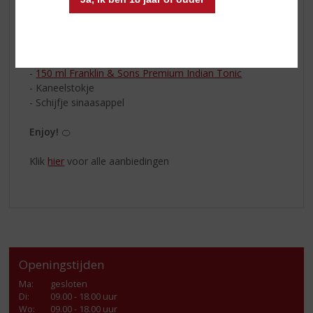
Probeer de Orange & Cinnamon
-
50 ml Sir Edmond
-
150 ml Franklin & Sons Premium Indian Tonic
- Kaneelstokje
- Schijfje sinaasappel
Enjoy!
🍊
Klik
hier
voor alle aanbiedingen
Openingstijden
Ma
:
gesloten
Di
:
09.00 - 18.00 uur
Wo
:
09.00 - 18.00 uur