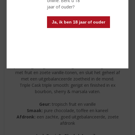
online. Bent u 18
jaar of ouder?
Ja, ik ben 18 jaar of ouder
The Busker
Een buitengewone blend gemaakt met een zeer
hoogwaardige Single Grain en een zeer hoog
percentage Single Malt en Single Pot Still. Begin uw reis
met fruit en zoete vanille-tonen, en sluit het geheel af
met een uitgebalanceerde zoetheid in de mond.
Triple Cask triple smooth: gerijpt en finished in ex
bourbon, sherry & marsala vaten.
Geur:
tropisch fruit en vanille
Smaak:
pure chocolade, toffee en kaneel
Afdronk:
een zachte, goed uitgebalanceerde, zoete
afdronk