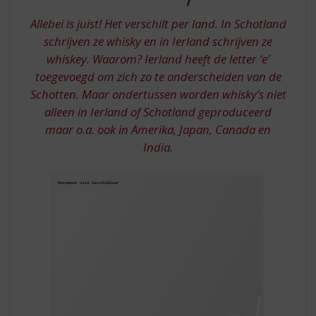
S
OF
p
Allebei is juist! Het verschilt per land. In Schotland
WHISKEY?
r
schrijven ze whisky en in Ierland schrijven ze
i
whiskey. Waarom? Ierland heeft de letter ‘e’
n
toegevoegd om zich zo te onderscheiden van de
g
n
Schotten. Maar ondertussen worden whisky’s niet
a
alleen in Ierland of Schotland geproduceerd
a
maar o.a. ook in Amerika, Japan, Canada en
r
India.
d
e
n
a
v
i
g
a
t
i
e