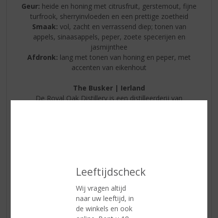
Geur:
heide en honing met citrusfruit, gerstemout, fijne
turfrook, sherryinvloeden en een prettige zoetheid
Smaak:
vol, zacht en verrassend diep; tonen van
appels, sinaasappels, peper, zoete specerijen en
jasmijnthee
Afdronk:
lang met tonen van honing en peper, met
accenten van eikenhout
The Busker | Ierland
De Royal Oak Distillery is een distilleerderij van
wereldklasse die handgemaakte Ierse whiskey
produceert, gelegen op een 18e-eeuws landgoed in de
regio Ancient East. Het is één van de grootste
operationele whiskeydistilleerderijen van Ierland.
Leeftijdscheck
Wij vragen altijd
naar uw leeftijd, in
de winkels en ook