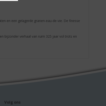
aten en een gelagerde granen-eau-de-vie. De finesse
 Een bijzonder verhaal van ruim 325 jaar vol trots en
Volg ons