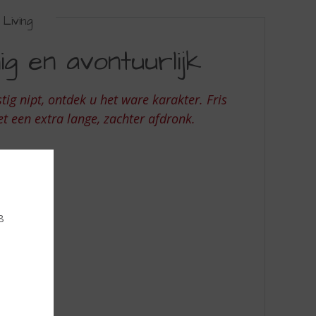
Living
nnig en avontuurlijk
ig nipt, ontdek u het ware karakter. Fris
 een extra lange, zachter afdronk.
8