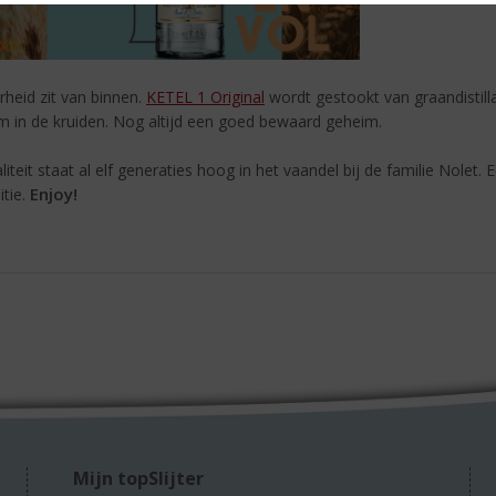
rheid zit van binnen.
KETEL 1 Original
wordt gestookt van graandistill
 ‘m in de kruiden. Nog altijd een goed bewaard geheim.
iteit staat al elf generaties hoog in het vaandel bij de familie Nolet.
Enjoy!
itie.
Mijn topSlijter