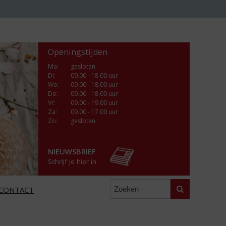
Openingstijden
Ma
:
gesloten
Di
:
09.00 - 18.00 uur
Wo
:
09.00 - 18.00 uur
Do
:
09.00 - 18.00 uur
Vr
:
09.00 - 19.00 uur
Za
:
09.00 - 17.00 uur
Zo:
gesloten
NIEUWSBRIEF
Schrijf je hier in
Zoeken
CONTACT