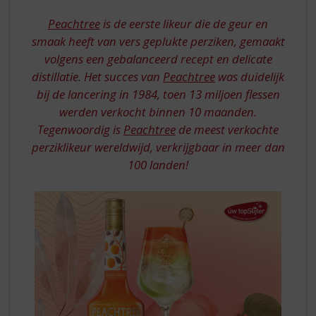
S
PEACHTREE
p
Peachtree
is de eerste likeur die de geur en
r
smaak heeft van vers geplukte perziken, gemaakt
i
volgens een gebalanceerd recept en delicate
n
distillatie. Het succes van
Peachtree
was duidelijk
g
n
bij de lancering in 1984, toen 13 miljoen flessen
a
werden verkocht binnen 10 maanden.
a
Tegenwoordig is
Peachtree
de meest verkochte
r
perziklikeur wereldwijd, verkrijgbaar in meer dan
d
100 landen!
e
n
a
v
i
g
a
t
i
e