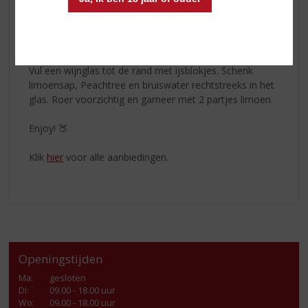
2 partjes limoen
Methode:
Vul een wijnglas tot de rand met ijsblokjes. Schenk
limoensap, Peachtree en bruiswater rechtstreeks in het
glas. Roer voorzichtig en garneer met 2 partjes limoen.
Enjoy! 🍑
Klik
hier
voor alle aanbiedingen.
Openingstijden
Ma
:
gesloten
Di
:
09.00 - 18.00 uur
Wo
:
09.00 - 18.00 uur