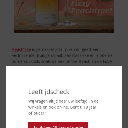
Peachtree
is gemakkelijk te mixen en geeft een
verfrissende, fruitige smaak aan klassieke en moderne
zomercocktails zoals de Sex on the Beach en de Fizzy
Peachtree. De Fizzy Peachtree is een licht, verfrissende
cocktail en bevat slechts 93 calorieën per glas. Dat zijn
minder calorieën dan een glas bier of wijn!
Leeftijdscheck
Ingrediënten:
Wij vragen altijd naar uw leeftijd, in de
40 ml Peachtree
winkels en ook online. Bent u 18 jaar
100 ml bruisend water
of ouder?
Sap van ¼ limoen
Garnering:
Ja, ik ben 18 jaar of ouder