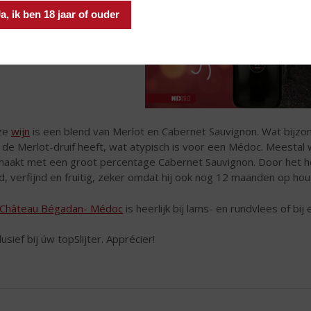
a, ik ben 18 jaar of ouder
ze
wijn
is een blend van Merlot en Cabernet Sauvignon. Wat bijzon
 de Merlot-druif heeft, wat atypisch is voor een Médoc. Meestal
aakt met een groot percentage Cabernet Sauvignon. Door het h
d, verfijnd en fruitig, zeker omdat hij ook nog 12 maanden op hou
Château Bégadan- Médoc
is heerlijk bij lams- en rundvlees of b
lusief bij úw topSlijter. Apprécier!