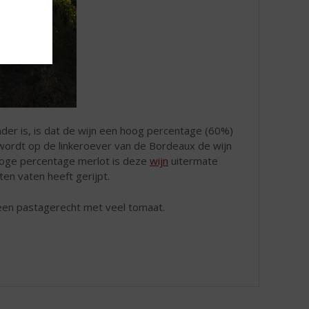
der is, is dat de wijn een hoog percentage (60%)
 wordt op de linkeroever van de Bordeaux de wijn
oge percentage merlot is deze
wijn
uitermate
ten vaten heeft gerijpt.
ij een pastagerecht met veel tomaat.