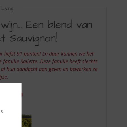
Living
jn... Een blend van
 Sauvignon!
r liefst 91 punten! En daar kunnen we het
 familie Sallette. Deze familie heeft slechts
 al hun aandacht aan geven en bewerken ze
jze.
18