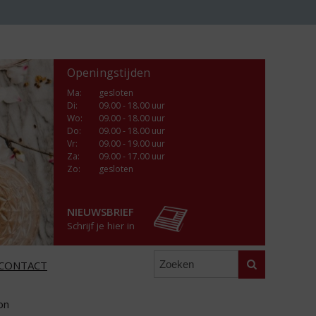
Openingstijden
Ma
:
gesloten
Di
:
09.00 - 18.00 uur
Wo
:
09.00 - 18.00 uur
Do
:
09.00 - 18.00 uur
Vr
:
09.00 - 19.00 uur
Za
:
09.00 - 17.00 uur
Zo:
gesloten
NIEUWSBRIEF
Schrijf je hier in
Zoeken
CONTACT
on