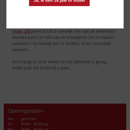
Ja, ik ben 18 jaar of ouder
krachtige port, met toch nog een frisse finish. Zo past
hij zowel bij blauwe- en oude kaas, maar ook bij
chocolade en walnoten.
Meer fan van Tawny? Dan past de
Cálem Porto 10
Years Old
perfect! Dit is namelijk één van de bekendste
blended ports én één van de moeilijkste om te maken.
Gekoeld is hij heerlijk om te drinken, of bij chocolade
desserts.
Kom langs in onze winkel en wij adviseren u graag
welke port het beste bij u past.
Openingstijden
Ma
:
gesloten
Di
:
09.00 - 18.00 uur
Wo
:
09.00 - 18.00 uur