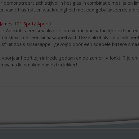
ur demonstreert zich stijlvol in het glas in combinatie met ijs en l
en van citrusfruit en wat kruidigheid met een gebalanceerde afdr
. James 101 Spritz Aperitif
itz Aperitif is een smaakvolle combinatie van natuurlijke extracten
tmuskaat met een sinaasappeltwist. Deze alcoholvrije drank heeft
rusfruit zoals sinaasappel, gevolgd door een soepele bittere smaa
 voorjaar heeft zijn intrede gedaan en de zomer ☀️ lonkt. Tijd om
an want die smaken dan extra lekker!