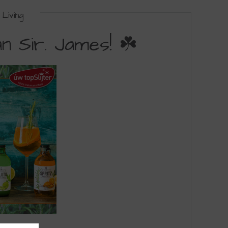
Living
n Sir. James! ☘️