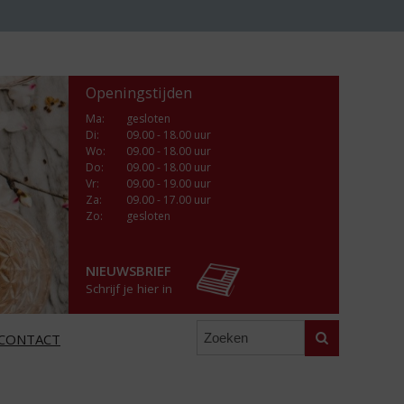
Openingstijden
Ma
:
gesloten
Di
:
09.00 - 18.00 uur
Wo
:
09.00 - 18.00 uur
Do
:
09.00 - 18.00 uur
Vr
:
09.00 - 19.00 uur
Za
:
09.00 - 17.00 uur
Zo:
gesloten
NIEUWSBRIEF
Schrijf je hier in
Zoeken
CONTACT