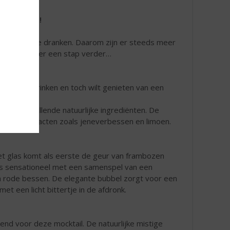
 Sir. James!
holhoudende dranken. Daarom zijn er steeds meer
hiermee weer een stap verder…
ohol wilt drinken en toch wilt genieten van een
it verschillende natuurlijke ingrediënten. De
rlijke extracten zoals jeneverbessen en limoen.
et glas komt als eerste de geur van frambozen
is sensationeel met een samenspel van een
en rode bessen. De elegante bubbel zorgt voor een
et een licht bittertje in de afdronk.
nd voor deze mocktail. De natuurlijke mistige