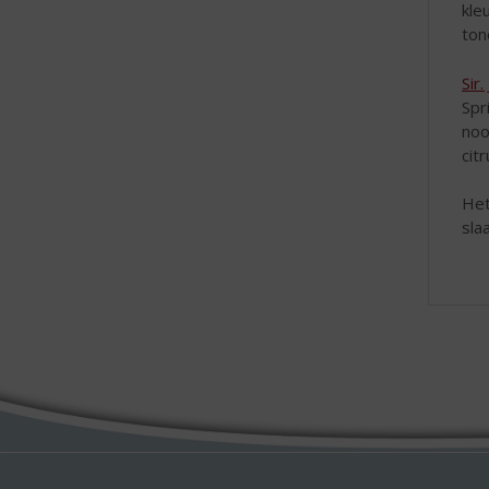
kle
ton
Sir
Spr
noo
cit
Het
sla