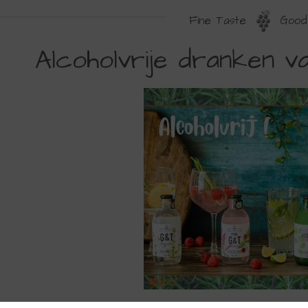
Fine Taste
Good 
LCOHOLVRIJE
Alcoholvrije dranken va
RANKEN
AN
R.
AMES