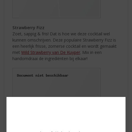
Strawberry Fizz
Zoet, sappig & fris! Dat is hoe we deze cocktail wel
kunnen omschrijven. Deze populaire Strawberry Fizz is
een heerlijk frisse, zomerse cocktail en wordt gemaakt
met
Wild Strawberry van De Kuyper
. Mix in een
handomdraai de ingrediënten bij elkaar!