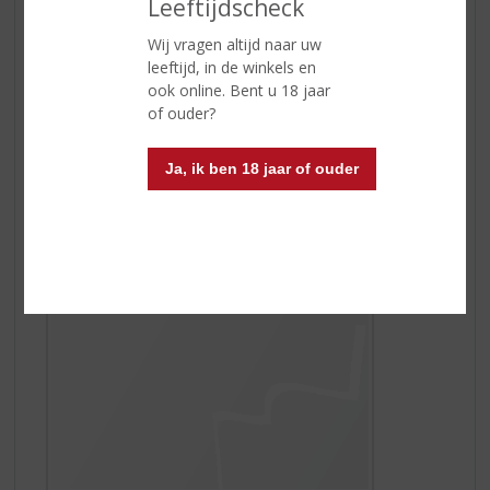
Leeftijdscheck
Wij vragen altijd naar uw
leeftijd, in de winkels en
Watermelon Fizz
ook online. Bent u 18 jaar
Watermeloen is zomer! De sprankelende watermeloen
of ouder?
cocktail is een 'Must Have To Try'. Deze populaire
Watermelon Fizz, is een heerlijk frisse zomerse cocktail
en wordt gemaakt met
Watermelon van De Kuyper
.
Ja, ik ben 18 jaar of ouder
Genieten maar!