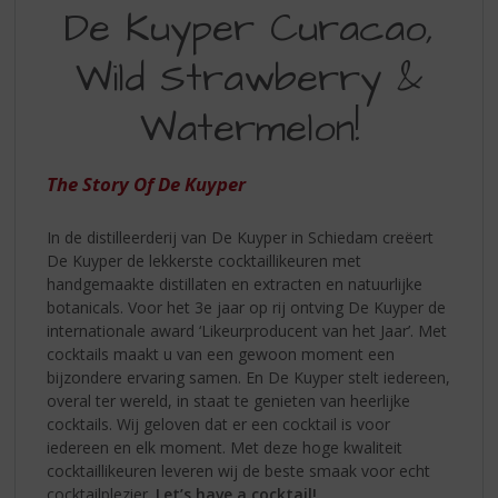
S
De Kuyper Curacao,
ZOMERMIX
p
r
MET
Wild Strawberry &
i
DE
n
Watermelon!
KUYPER
g
n
CURACAO
a
The Story Of De Kuyper
WILD
a
r
STRAWBERRY
d
In de distilleerderij van De Kuyper in Schiedam creëert
WATERMELON
e
De Kuyper de lekkerste cocktaillikeuren met
n
handgemaakte distillaten en extracten en natuurlijke
a
botanicals. Voor het 3e jaar op rij ontving De Kuyper de
v
internationale award ‘Likeurproducent van het Jaar’. Met
i
cocktails maakt u van een gewoon moment een
g
bijzondere ervaring samen. En De Kuyper stelt iedereen,
a
overal ter wereld, in staat te genieten van heerlijke
t
cocktails. Wij geloven dat er een cocktail is voor
i
iedereen en elk moment. Met deze hoge kwaliteit
e
cocktaillikeuren leveren wij de beste smaak voor echt
cocktailplezier.
Let’s have a cocktail!